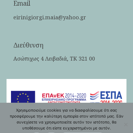
Email
eirinigiorgi.maia@yahoo.gr
Διεύθυνση
Ασώπιχως 4 Λειβαδιά, ΤΚ 321 00
Χρησιμοποιούμε cookies για να διασφαλίσουμε ότι σας
προσφέρουμε την καλύτερη εμπειρία στον ιστότοπό μας. Εάν
συνεχίσετε να χρησιμοποιείτε αυτόν τον ιστότοπο, θα
υποθέσουμε ότι είστε ευχαριστημένοι με αυτόν.